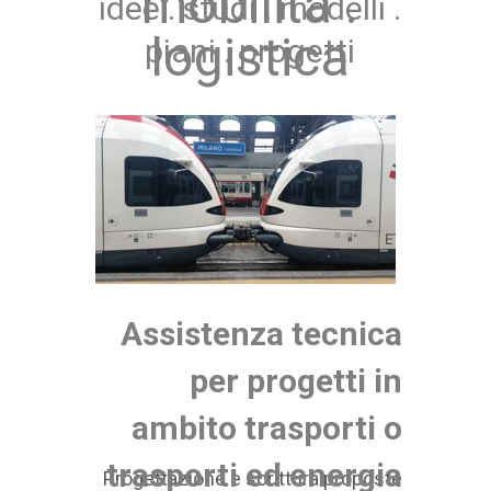
mobilità .
idee . studi . modelli .
logistica
piani . progetti
Assistenza tecnica
per progetti in
ambito trasporti o
trasporti ed energia
Progettazione e scrittura proposte