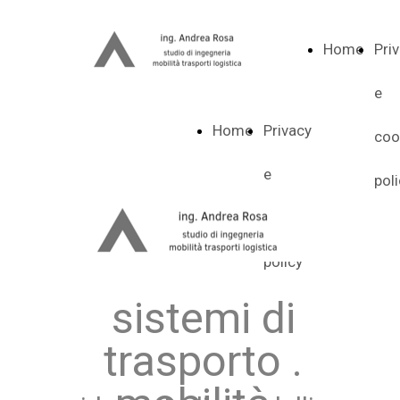
Home
Pri
e
Home
Privacy
coo
e
pol
cookie
policy
sistemi di
trasporto .